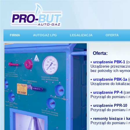
FIRMA
AUTOGAZ LPG
LEGALIZACJA
OFERTA
Oferta:
•
urządzenie PBK-1
(c
Urządzenie przeznaczo
bez potrzeby ich wymo
•
urządzenie PBK-1a
(
Urządzenie do lokalizac
•
urządzenie PP-4
(cer
Przyrząd do pomiaru i 
•
urządzenie PPR-10
Przyrząd do pomiaru i r
•
remonty bieżące i k
Przyrząd do pomiaru i r