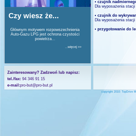
•
czujnik nadmierneg
Dla wyposażenia stacji 
Czy wiesz że...
•
czujnik do wykrywa
Dla wyposażenia stacji 
•
przygotowanie do le
Głównym motywem rozpowszechnienia
Auto-Gazu LPG jest ochrona czystości
powietrza...
...więcej >>
Zainteresowany? Zadzwoń lub napisz:
tel./fax:
94 346 91 15
e-mail:
pro-but@pro-but.pl
copyright 2010:
TopDrive M